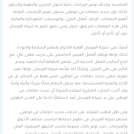
المناسبة، وكذلك توفير اقتراحات ذكية لحلول التخزين والتهوية والديكور.
كذلك فإن تجديد حمامات في ابوظبي يشمل تغيير الأرضيات، البلاط،
أطقم الحمامات، الإنارة، أعمال العزل، والتوصيلات الكهربائية والمائية،
وكل هذه العمليات تتم وفق جدول زمني دقيق تلتزم به شركة الفرسان
دون أي تأخير أو تأجيل.
أيضاً، تعي شركة الفرسان أهمية الالتزام بمعايير السلامة والجودة،
لذلك فإنها توظف أفضل الفنيين الحاصلين على تدريب مهني عالٍ، مع
اتباع أساليب العمل الحديثة التي تضمن النظافة أثناء التنفيذ وعدم
التأثير على باقي المنزل. وتكرارًا لما تقدّمه شركة الفرسان، فإنها تعيد
تعريف معنى تجديد حمامات في ابوظبي، ليس فقط في الشكل بل في
الأداء والتقنية المستخدمة، مما يجعل الحمام مكانًا مريحًا وأنيقًا وآمنًا.
وقد أكدت التجارب المتكررة لعملاء الشركة أن تجديد حمامات في
ابوظبي على يد شركة الفرسان يُعد استثمارًا ناجحًا على المدى الطويل.
وفي ظل الطلب المتزايد على خدمات تجديد حمامات في ابوظبي،
تستمر شركة الفرسان في تطوير خدماتها لتناسب مختلف الأذواق
والميزانيات، حيث توفر باقات متنوعة تناسب الشقق الصغيرة، الفلل
الفاخرة، والمباني التجارية، وكلها تضمن أفضل معايير الجودة