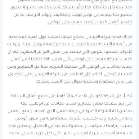
التعامل مع جميع أنواع الأنظمة القديمة والحديثة، وتقديم الحلول
المناسبة لكل مشكلة. كما توفّر الشركة تقنيات كشف التسربات بدون
تكسير مما يساعد في توفير الوقت والتكاليف، ويؤكد التزامها الكامل
بتقديم أفضل خدمات تجديد حمامات في ابوظبي.
كذلك تقدم شركة الفرسان نصائح قيمة للعملاء حول كيفية المحافظة
على أنظمة السباكة بعد التجديد، واستخدام أنظمة توفير المياه، وتركيب
الأدوات الصحية الموفرة التي تساعد على تقليل الفواتير الشهرية. كما أن
خدمات سباكة حمامات في ابوظبي تأتي ضمن باقة متكاملة من أعمال
تجديد حمامات في ابوظبي التي تقدمها الشركة، بدءًا من التصميم وحتى
التسليم النهائي. لذلك، فإن الاعتماد على شركة الفرسان يعني الحصول
على نتائج مضمونة وسلسة طوال فترة التنفيذ وبعدها.
أيضاً، فإن شركة الفرسان تقدم ضماناً كاملاً على جميع أعمال السباكة
التي يتم تنفيذها ضمن مشاريع تجديد حمامات في ابوظبي، مما
يعكس ثقة الشركة الكبيرة في جودة العمل الذي تقدمه، ويمنح العميل
راحة بال كبيرة. وقد اكتسبت الشركة سمعة قوية في سوق أبوظبي
بسبب التزامها بالمواعيد، والدقة، والشفافية في التعامل. وبفضل هذه
السمعة، أصبحت شركة الفرسان الخيار الأول لكل من يبحث عن خدمة