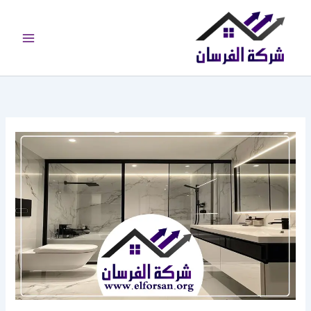
خطي
لى
لمحتوى