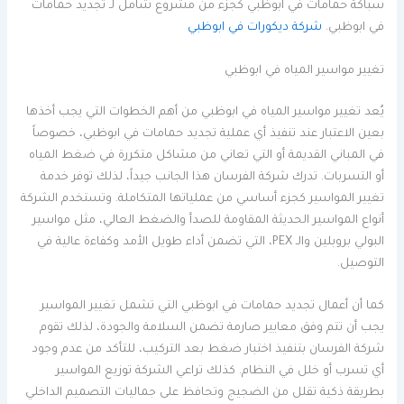
سباكة حمامات في ابوظبي كجزء من مشروع شامل لـ تجديد حمامات
في ابوظبي.
شركة ديكورات في ابوظبي
تغيير مواسير المياه في ابوظبي
يُعد تغيير مواسير المياه في ابوظبي من أهم الخطوات التي يجب أخذها
بعين الاعتبار عند تنفيذ أي عملية تجديد حمامات في ابوظبي، خصوصاً
في المباني القديمة أو التي تعاني من مشاكل متكررة في ضغط المياه
أو التسربات. تدرك شركة الفرسان هذا الجانب جيداً، لذلك توفر خدمة
تغيير المواسير كجزء أساسي من عملياتها المتكاملة. وتستخدم الشركة
أنواع المواسير الحديثة المقاومة للصدأ والضغط العالي، مثل مواسير
البولي بروبلين والـ PEX، التي تضمن أداء طويل الأمد وكفاءة عالية في
التوصيل.
كما أن أعمال تجديد حمامات في ابوظبي التي تشمل تغيير المواسير
يجب أن تتم وفق معايير صارمة تضمن السلامة والجودة، لذلك تقوم
شركة الفرسان بتنفيذ اختبار ضغط بعد التركيب، للتأكد من عدم وجود
أي تسرب أو خلل في النظام. كذلك تراعي الشركة توزيع المواسير
بطريقة ذكية تقلل من الضجيج وتحافظ على جماليات التصميم الداخلي