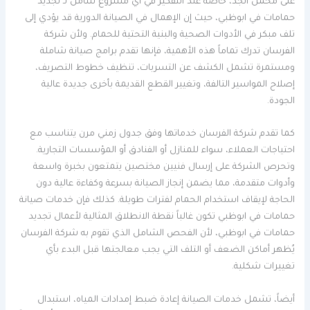
على محمل الجد، خاصةً عند التفكير في أي مشروع شامل لـ تجديد
حمامات في ابوظبي، حيث إن الإهمال في الصيانة الدورية قد يؤدي إلى
تلف مبكر في الأدوات الصحية والبنية التحتية للحمام. ولأن شركة
الفرسان تدرك تماماً هذه الأهمية، فإنها تقدم برامج صيانة شاملة
ومستمرة تشمل الكشف عن التسربات، تنظيف خطوط التصريف،
إصلاح المواسير التالفة، وتغيير القطع القديمة بأخرى جديدة عالية
الجودة.
كما تقدم شركة الفرسان خدماتها وفق جدول زمني مرن يتناسب مع
احتياجات العملاء، سواء للمنازل أو الفنادق أو المؤسسات التجارية.
وتحرص الشركة على إرسال فنيين مختصين يتمتعون بخبرة واسعة
وأدوات متقدمة، مما يضمن إنجاز الصيانة بسرعة وكفاءة عالية دون
الحاجة لإيقاف استخدام الحمام لفترات طويلة. كذلك فإن خدمات صيانة
حمامات في ابوظبي تكون غالباً نقطة الانطلاق المثالية لأعمال تجديد
حمامات في ابوظبي، لأن الفحص الشامل الذي تقوم به شركة الفرسان
يُظهر أماكن الضعف أو التلف التي يجب معالجتها قبل البدء بأي
تغييرات شكلية.
أيضاً، تشمل خدمات الصيانة إعادة ضبط إمدادات المياه، استبدال