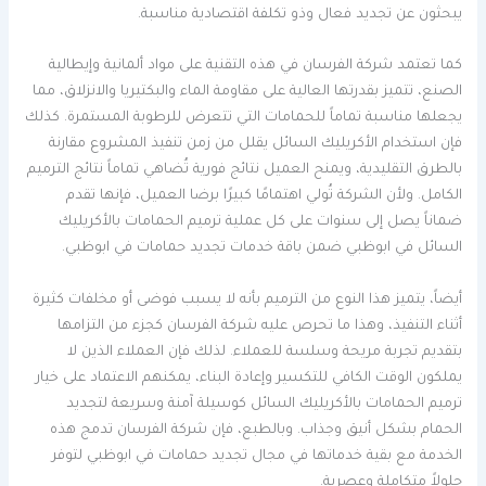
يبحثون عن تجديد فعال وذو تكلفة اقتصادية مناسبة.
كما تعتمد شركة الفرسان في هذه التقنية على مواد ألمانية وإيطالية
الصنع، تتميز بقدرتها العالية على مقاومة الماء والبكتيريا والانزلاق، مما
يجعلها مناسبة تماماً للحمامات التي تتعرض للرطوبة المستمرة. كذلك
فإن استخدام الأكريليك السائل يقلل من زمن تنفيذ المشروع مقارنة
بالطرق التقليدية، ويمنح العميل نتائج فورية تُضاهي تماماً نتائج الترميم
الكامل. ولأن الشركة تُولي اهتمامًا كبيرًا برضا العميل، فإنها تقدم
ضماناً يصل إلى سنوات على كل عملية ترميم الحمامات بالأكريليك
السائل في ابوظبي ضمن باقة خدمات تجديد حمامات في ابوظبي.
أيضاً، يتميز هذا النوع من الترميم بأنه لا يسبب فوضى أو مخلفات كثيرة
أثناء التنفيذ، وهذا ما تحرص عليه شركة الفرسان كجزء من التزامها
بتقديم تجربة مريحة وسلسة للعملاء. لذلك فإن العملاء الذين لا
يملكون الوقت الكافي للتكسير وإعادة البناء، يمكنهم الاعتماد على خيار
ترميم الحمامات بالأكريليك السائل كوسيلة آمنة وسريعة لتجديد
الحمام بشكل أنيق وجذاب. وبالطبع، فإن شركة الفرسان تدمج هذه
الخدمة مع بقية خدماتها في مجال تجديد حمامات في ابوظبي لتوفر
حلولاً متكاملة وعصرية.