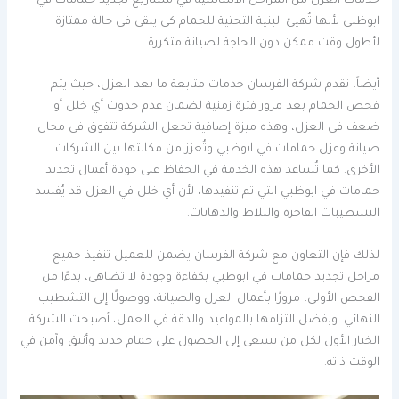
خدمات العزل من المراحل الأساسية في مشاريع تجديد حمامات في
ابوظبي لأنها تُهيئ البنية التحتية للحمام كي يبقى في حالة ممتازة
لأطول وقت ممكن دون الحاجة لصيانة متكررة.
أيضاً، تقدم شركة الفرسان خدمات متابعة ما بعد العزل، حيث يتم
فحص الحمام بعد مرور فترة زمنية لضمان عدم حدوث أي خلل أو
ضعف في العزل، وهذه ميزة إضافية تجعل الشركة تتفوق في مجال
صيانة وعزل حمامات في ابوظبي وتُعزز من مكانتها بين الشركات
الأخرى. كما تُساعد هذه الخدمة في الحفاظ على جودة أعمال تجديد
حمامات في ابوظبي التي تم تنفيذها، لأن أي خلل في العزل قد يُفسد
التشطيبات الفاخرة والبلاط والدهانات.
لذلك فإن التعاون مع شركة الفرسان يضمن للعميل تنفيذ جميع
مراحل تجديد حمامات في ابوظبي بكفاءة وجودة لا تضاهى، بدءًا من
الفحص الأولي، مرورًا بأعمال العزل والصيانة، ووصولًا إلى التشطيب
النهائي. وبفضل التزامها بالمواعيد والدقة في العمل، أصبحت الشركة
الخيار الأول لكل من يسعى إلى الحصول على حمام جديد وأنيق وآمن في
الوقت ذاته.