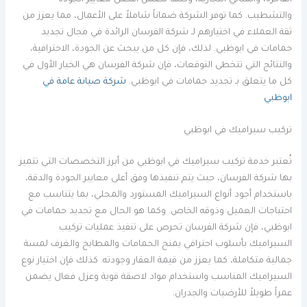
والتشطيب. كما توفر الشركة ضماناً شاملاً على الأعمال، مما يعزز من
ثقة العملاء في اختيارهم لـ شركة الفرسان الرائدة في مجال تجديد
حمامات في ابوظبي. لذلك، فإن كل من يبحث عن الجودة، الاحترافية،
والنتائج التي تتخطى التوقعات، فإن شركة الفرسان هي الخيار الأول في
كل ما يتعلق بـ تجديد حمامات في ابوظبي.
شركة صيانة عامة في
ابوظبي
تركيب سيراميك في ابوظبي
تُعتبر خدمة تركيب سيراميك في ابوظبي من أبرز التخصصات التي تتميز
بها شركة الفرسان، حيث يتم تنفيذها وفق أعلى معايير الجودة والدقة،
باستخدام أجود أنواع السيراميك المستورد والمحلي، بما يتناسب مع
احتياجات العميل وذوقه الخاص. وكما هو الحال مع تجديد حمامات في
ابوظبي، فإن شركة الفرسان تحرص على تنفيذ عمليات تركيب
السيراميك بأسلوب احترافي يمنح الحمامات والمطابخ والغرف لمسة
جمالية متكاملة، كما يعزز من قيمة العقار وجودته. كذلك فإن اختيار نوع
السيراميك المناسب واستخدام مواد لاصقة قوية وعزل فعال يضمن
عمراً طويلاً للأرضيات والجدران.