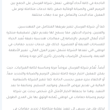
الناجحة في كافة أنحاء أبوظبي. تعمل شركة الفرسان على الجمع بين
الترميم الفني والصيانة الوقائية ضمن باقة خدمات متكاملة توفر على
العميل عناء البحث والتعامل مع عدة جهات مختلفة.
كما أن شركة الفرسان تتميز بفريقها المتكامل من المهندسين،
والفنيين، وخبراء الديكور، مما يسمح لها بتقديم حلول تصميمية مبتكرة
أثناء أعمال الترميم، بالإضافة إلى معالجات هندسية دقيقة تُعيد الحياة
للمساحات القديمة أو المتضررة. كذلك فإن خدمات تجديد حمامات في
ابوظبي التي تنفذها الشركة تشمل تعزيز العزل المائي، تغيير الأنظمة
القديمة، واستبدال الأرضيات والجدران بأخرى أكثر جودة ومتانة.
أيضاً، تُقدّم شركة الفرسان عروضاً مرنة ومناسبة لكافة الميزانيات، حيث
يمكن للعميل اختيار حزمة كاملة تشمل الترميم والصيانة والتجديد معاً،
أو الاكتفاء بجزء معين بحسب الحاجة. كما تتميز الشركة بالشفافية
العالية في تقديم عروض الأسعار، ومواعيد التسليم، ومتابعة ما بعد
التنفيذ، وهذا ما يجعلها الخيار الأمثل لأي شخص يبحث عن شركة
ترميم وصيانة حمامات في ابوظبي يُمكنه الوثوق بها على المدى الطويل.
لذلك فإن من يسعى إلى تنفيذ عملية متكاملة لـ تجديد حمامات في