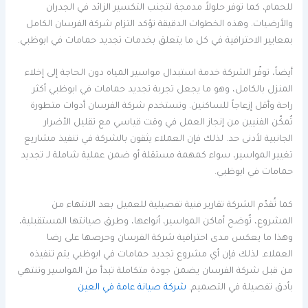
للحمام، كما توفر حلولاً مدمجة لتجنب التكسير الزائد في الجدران
والأرضيات. وهذه الخطوات الدقيقة تؤكد التزام شركة الفرسان الكامل
بمعايير الاحترافية في كل ما يتعلق بخدمات تجديد حمامات في ابوظبي.
أيضاً، توفّر الشركة خدمة استبدال مواسير المياه دون الحاجة إلى إخلاء
المنزل بالكامل، وهو ما يجعل تجربة تجديد حمامات في ابوظبي أكثر
راحة وأقل إزعاجاً للساكنين. وتستخدم شركة الفرسان أدوات متطورة
تُمكّن الفنيين من إنجاز العمل في وقت قياسي مع تقليل الأضرار
الجانبية لأدنى حد. لذلك فإن العملاء يثقون بالشركة في تنفيذ مشاريع
تغيير المواسير، سواء كمهمة مستقلة أو ضمن عملية شاملة لـ تجديد
حمامات في ابوظبي.
كما تُقدّم الشركة تقارير فنية تفصيلية للعميل بعد الانتهاء من
المشروع، تُوضح أماكن المواسير، أنواعها، وطرق صيانتها المستقبلية،
وهذا ما يعكس مدى احترافية شركة الفرسان وحرصها على رضا
العملاء. لذلك فإن أي مشروع تجديد حمامات في ابوظبي يتم تنفيذه
من قبل شركة الفرسان يضمن جودة متكاملة تبدأ من المواسير وتنتهي
بأدق تفصيلة في التصميم.
شركة صيانة عامة في العين