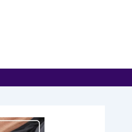
خطي
لى
لمحتوى