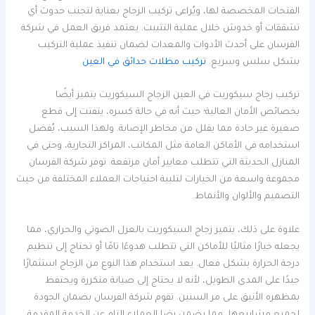
الفتحات المخصصة لها، ويُراعى تركيب الزجاج بعناية لتجنب حدوث أي
تشققات أو خدوش خلال عملية التثبيت. يعتمد فريق العمل في شركة
الفرسان على أحدث الأدوات والمعدات لضمان تنفيذ عملية التركيب
بشكل سلس وسريع.
تركيب مظلات حدائق في العين
تركيب زجاج سيكوريت في العين الزجاج السيكوريت يتميز أيضًا
بخصائص الأمان العالية؛ حيث أنه في حالة كسره، يتفتت إلى قطع
صغيرة غير حادة مما يقلل من مخاطر الإصابة. ولهذا السبب، يُفضل
استخدامه في الأماكن العامة مثل المكاتب، المراكز التجارية، وحتى في
المنازل الحديثة التي تتطلب معايير أمان مرتفعة. توفر شركة الفرسان
مجموعة واسعة من الخيارات لتلبية احتياجات العملاء المختلفة من حيث
التصميم والألوان والأنماط.
علاوة على ذلك، يتميز زجاج السيكوريت بالعزل الصوتي والحراري، مما
يجعله خيارًا مثاليًا للأماكن التي تتطلب هدوءًا تامًا أو تحتاج إلى تنظيم
درجة الحرارة بشكل فعال. يعد استخدام هذا النوع من الزجاج استثمارًا
جيدًا على المدى الطويل، لأنه لا يحتاج إلى صيانة متكررة ويحتفظ
بمظهره الأنيق على مر السنين. تقوم شركة الفرسان بضمان الجودة
لجميع مشاريعها، مما يضمن رضا العملاء التام عن الخدمة المقدمة.