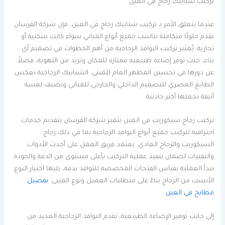
تركيب شبابيك زجاج في العين
عندما يتعلق الأمر بـ تركيب شبابيك زجاج في العين، فإن شركة الفرسان
تقدم حلولًا متكاملة تناسب جميع أنواع المباني سواء كانت سكنية أو
تجارية. يُعتبر تركيب النوافذ الزجاجية من أهم الخطوات في تصميم أي
بناء، حيث توفر إضاءة طبيعية ممتازة للمكان وتزيد من التهوية، فضلاً
عن دورها في تحسين المظهر العام للمبنى. الشبابيك الزجاجية تعكس
الطابع العصري للتصميم الداخلي والخارجي للمباني وتضيف لمسة
أنيقة تجعلها أكثر جاذبية.
تركيب زجاج سيكوريت في العين تتميز شركة الفرسان بتقديم خدمات
احترافية لتركيب جميع أنواع النوافذ الزجاجية بما في ذلك زجاج
السيكوريت والزجاج العادي. يعتمد فريق العمل على أحدث الأدوات
والتقنيات لضمان تنفيذ عملية التركيب بأعلى مستوى من الدقة والجودة.
تبدأ العملية بقياس الفتحات المخصصة للنوافذ بدقة، يليها اختيار النوع
الأنسب من الزجاج بناءً على متطلبات العميل ونوع المبنى.
تفصيل
مطابخ في العين
إلى جانب توفير الإضاءة الطبيعية، تقدم النوافذ الزجاجية العديد من