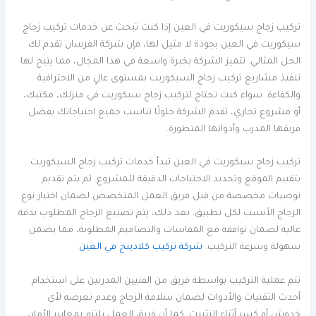
تركيب زجاج سيكوريت في العين إذا كنت تبحث عن خدمات تركيب زجاج
سيكوريت في العين بجودة لا مثيل لها، فإن شركة الفرسان تقدم لك
الحل المثالي. تتميز الشركة بخبرة واسعة في هذا المجال، مما يتيح لها
تنفيذ مشاريع تركيب زجاج السيكوريت بمستوى عالٍ من الاحترافية
والكفاءة. سواء كنت تحتاج لتركيب زجاج سيكوريت في منزلك، مكتبك،
أو مشروع تجاري، تقدم الشركة حلولًا تناسب جميع احتياجاتك بفضل
فريقها المدرب وأدواتها المتطورة.
تركيب زجاج سيكوريت في العين تبدأ خدمات تركيب زجاج السيكوريت
بتقييم الموقع وتحديد الاحتياجات الدقيقة للمشروع. ثم يتم تقديم
توصيات مخصصة من قبل فريق العمل المتخصص لضمان اختيار نوع
الزجاج الأنسب لكل تطبيق. بعد ذلك، يتم تصنيع الزجاج المطلوب بدقة
عالية لضمان توافقه مع المقاسات والتصاميم المطلوبة، مما يضمن
سهولة وسرعة التركيب.
شركة تركيب كلادينج في العين
تتم عملية التركيب بواسطة فريق من الفنيين المدربين على استخدام
أحدث التقنيات والأدوات لضمان سلامة الزجاج وعدم تعرضه لأي
خدوش أو كسر أثناء التثبيت. كما أن فريق العمل يلتزم بمعايير الأمان