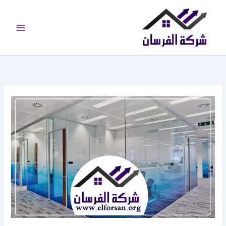
خطي
لى
لمحتوى