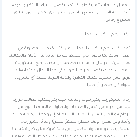
للعميل قيمة استثمارية طويلة الأمد. بفضل الالتزام بالابتكار والجودة،
تُعد شركة الفرسان مصنع زجاج في العين الذي يمكن الوثوق به لأي
مشروع زجاجي.
تركيب زجاج سكريت للمحلات
يُعد تركيب زجاج سكريت للمحلات من أكثر الخدمات المطلوبة في
العين، وذلك لما يوفره زجاج السيكوريت من مزيج بين الأمان والجمالية.
تقدم شركة الفرسان خدمات متخصصة في تركيب زجاج السيكوريت
للمحلات، وذلك بفضل خبرتها الطويلة في هذا المجال واعتمادها على
فريق عمل محترف يمتلك المهارة والدقة اللازمة لتنفيذ أي مشروع،
سواء كان صغيرًا أو كبيرًا.
زجاج السيكوريت يتميز بقوته ومتانته، حيث يمر بعملية معالجة حرارية
تزيد من قدرته على تحمل الصدمات والحرارة العالية. هذا النوع من
الزجاج هو الخيار الأمثل للمحلات التي تحتاج إلى واجهات زجاجية متينة
وآمنة وفي نفس الوقت تعطي مظهرًا عصريًا وجذابًا. يتميز زجاج
السيكوريت بكونه مقاومًا للكسر، وفي حالة تعرضه لأي ضربة شديدة،
يتفتت إلى قطع صغيرة غير حادة، مما يقلل من مخاطر الإصابة ويعزز