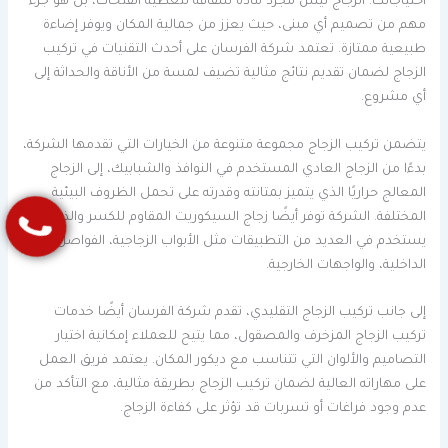
احتياجاتك. الزجاج ليس مجرد مادة شفافة لتغطية الفتحات، بل هو جزء
مهم من تصميم أي مبنى، حيث يعزز من جمالية المكان ويوفر إضاءة
طبيعية ممتازة. تعتمد شركة الفرسان على أحدث التقنيات في تركيب
الزجاج لضمان تقديم نتائج مثالية تضيف لمسة من الأناقة والحداثة إلى
أي مشروع.
يتضمن تركيب الزجاج مجموعة متنوعة من الخيارات التي تقدمها الشركة،
بدءًا من الزجاج العادي المستخدم في النوافذ والشبابيك، إلى الزجاج
المعالج حراريًا الذي يتميز بمتانته وقدرته على تحمل الظروف البيئية
المختلفة. الشركة توفر أيضًا زجاج السيكوريت المقاوم للكسر والذي
يستخدم في العديد من التطبيقات مثل الأبواب الزجاجية، الفواصل
الداخلية، والواجهات الخارجية.
إلى جانب تركيب الزجاج التقليدي، تقدم شركة الفرسان أيضًا خدمات
تركيب الزجاج المزخرف والمصقول، مما يتيح للعملاء إمكانية اختيار
التصاميم والألوان التي تتناسب مع ديكور المكان. يعتمد فريق العمل
على مهاراته العالية لضمان تركيب الزجاج بطريقة مثالية، مع التأكد من
عدم وجود فراغات أو تسربات قد تؤثر على كفاءة الزجاج.