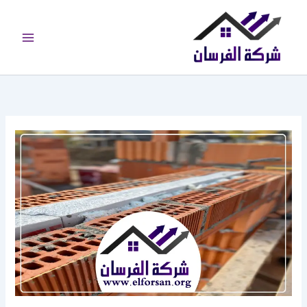
خطي
لى
لمحتوى