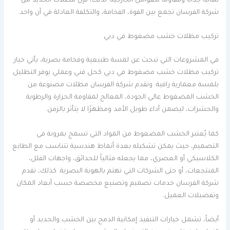
نهائيًا جذابًا ومقاومًا للعوامل الخارجية. لذلك، فإن مظلات الحديد من
شركة الفرسان تجمع بين القوة، الفخامة، والتكلفة العادلة في آن واحد.
تركيب مظلات خشب مضغوط في دبي
في المشروعات التي تبحث عن لمسة طبيعية وفخامة بصرية، يأتي خيار
تركيب مظلات خشب مضغوط في دبي كحل فني وعملي يوفر التظليل
بلمسة معمارية راقية. وتقدم شركة الفرسان مظلات مصنوعة من
الخشب المضغوط عالي الجودة، المعالج لمقاومة الحرارة والرطوبة
والحشرات، ليضمن أداء طويل الأمد ومظهرًا لا يتأثر بالزمن.
كما يُعتبر الخشب المضغوط من المواد التي تسمح بمرونة في
التصميم، حيث يمكن تشكيله بعدة أنماط هندسية تتناسب مع الطابع
الكلاسيكي أو العصري، مما يجعله مثالياً للحدائق، واجهات الفلل،
المنتجعات، أو حتى الشركات التي تهتم بالهوية البصرية. كذلك، تقدم
شركة الفرسان خدمات تصميم وتصنيع مخصصة حسب أبعاد المكان
وتفضيلات العميل.
أيضاً، تشمل خيارات التنفيذ إمكانية الدمج بين الخشب والحديد أو