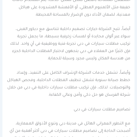
استغلال المساحة بأفضل شكل ممكن. كذلك، يتم استخدام خامات
خفيفة مثل الألمنيوم المطلي، أو الأقمشة المشدودة على هياكل
معدنية، لضمان الأداء دون الإضرار بالمساحة المحيطة.
أيضاً، تتيح الشركة خيارات تصميم داخلية تتناسق مع ديكور المبنى،
سواء عبر ألوان محايدة أو لمسات زخرفية بسيطة، ما يجعل تجربة
تركيب مظلات سيارات في دبي تجربة فنية ووظيفية في آنٍ واحد. لذلك
فإن كثيرًا من العملاء في دبي يتجهون لاختيار المظلات الداخلية كجزء
من هندسة المكان وليس مجرد وسيلة للحماية.
وأيضاً، تشمل خدمات الشركة الإشراف الكامل على التنفيذ، وإعداد
خطط صيانة سنوية تشمل تنظيف المظلات الداخلية، وفحص الهياكل
والتوصيلات. لذلك، فإن تركيب مظلات سيارات داخلية في دبي من خلال
شركة الفرسان هو حل ذكي وآمن وعالي الكفاءة.
تصاميم مظلات سيارات في دبي
مع التطور العمراني الهائل في مدينة دبي وتنوع الأذواق المعمارية،
أصبحت الحاجة إلى تصاميم مظلات سيارات في دبي أكثر أهمية من أي