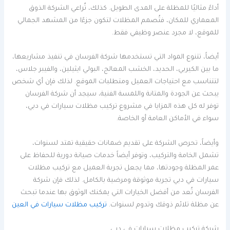
أداءً مثاليًا للمظلة على المدى الطويل. كذلك، تُراعي الشركة الذوق
المعماري للمكان، فتُصمم المظلات لتكون جزءًا من المشهد الجمالي
للموقع، لا مجرد عنصر وظيفي فقط.
أيضاً، تتنوع المواد التي تستخدمها شركة الفرسان في تنفيذ مشاريعها،
ما بين الكيربي، الحديد، الخشب المعالج، البولي ايثيلين، والفيبر جلاس،
لتتناسب مع احتياجات العميل ومتطلبات الموقع. لذلك فإن أي شخص
يبحث عن الجودة والمتانة واللمسة الفنية، سيجد أن شركة الفرسان
توفر له كل هذه المزايا في مشروع تركيب مظلات سيارات في دبي،
سواء في الأماكن العامة أو الخاصة.
وأيضاً، تحرص الشركة على تقديم ضمانات حقيقية تمتد لسنوات،
تشمل الخامة والتركيب، وتوفر أيضاً خدمات صيانة دورية للحفاظ على
عمر المظلة وجودتها، مما يجعل تجربة العميل مع تركيب مظلات
سيارات في دبي تجربة موثوقة ومرضية بالكامل. لذلك فإن شركة
الفرسان تُعد من أفضل الخيارات التي يمكنك الوثوق بها عندما تبحث
عن مظلة تلائم ذوقك وتدوم لسنوات.
تركيب مظلات سيارات في العين
شركة تركيب مظلات سيارات في دبي