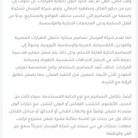
وقت مضى، فهي لم تعد مجرد حلول لحماية المركبات، بل تحوّلت إلى
جزء من ديكور المكان ومظهره الجمالي. وتوفر شركة الفرسان تشكيلة
واسعة من التصاميم التي تناسب مختلف المواقع والمشاريع، بدءًا من
الفلل السكنية وحتى المجمعات التجارية والمؤسسية.
كما تقدم شركة الفرسان تصاميم مبتكرة تشمل الطرازات العصرية
والمودرن، الكلاسيكية، العربية والإسلامية، الأوروبية، وصولاً إلى
التصاميم الذكية القابلة للتحكم، وكل ذلك يتم ضمن معايير هندسية
دقيقة تأخذ في الاعتبار الاتجاهات الشمسية، التهوية، ومساحة
المركبات. كذلك، تُنفذ التصاميم باستخدام برامج متخصصة لعرض
النموذج ثلاثي الأبعاد للعميل قبل التنفيذ الفعلي، مما يضمن تطابق
الرؤية مع النتيجة.
أيضاً، تتكامل التصاميم مع نوع الخامة المستخدمة، سواء كانت من
الحديد، الألمنيوم، الخشب، القماش أو البولي ايثيلين، مع خيارات ألوان
متعددة تضمن توافقاً مع واجهات المباني أو الحدائق أو مداخل المنازل.
لذلك فإن من يبحث عن لمسة جمالية مميزة ضمن مشروع تركيب
مظلات سيارات في دبي سيجد في شركة الفرسان شريكاً يجمع بين
الفن والوظيفة.