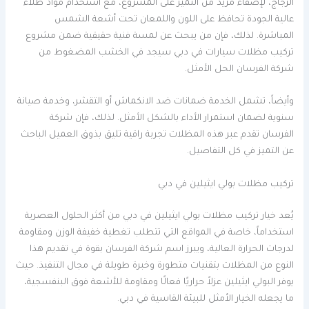
الزجاج، لإضفاء مزيد من التميز على المشروع، مع استخدام مواد طلاء
عالية الجودة تحافظ على اللون واللمعان تحت أشعة الشمس
المباشرة. لذلك، فإن من يبحث عن لمسة فنية حقيقية ضمن مشروع
تركيب مظلات سيارات في دبي سيجد في الخشب المضغوط من
شركة الفرسان الحل الأمثل.
وأيضاً، تشمل الخدمة ضمانات ضد الانكماش أو التقشر، وخدمة صيانة
سنوية لضمان استمرار الأداء بالشكل الأمثل. لذلك، فإن شركة
الفرسان تقدم عبر هذه المظلات تجربة راقية تليق بذوق العميل الباحث
عن التميز في كل التفاصيل.
تركيب مظلات بولي ايثيلين في دبي
يُعد خيار تركيب مظلات بولي ايثيلين في دبي من أكثر الحلول العصرية
استخداماً، خاصة في المواقع التي تتطلب تغطية خفيفة الوزن ومقاومة
لدرجات الحرارة العالية، ويبرز اسم شركة الفرسان بقوة في تقديم هذا
النوع من المظلات بتقنيات متطورة وخبرة طويلة في مجال التنفيذ. حيث
يوفر البولي ايثيلين عزلاً حراريًا فعالًا ومقاومة للأشعة فوق البنفسجية،
ما يجعله الخيار الأمثل للبيئة القاسية في دبي.