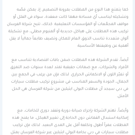
كما يتمتع هذا النوع من المظلات بمرونة التصميم، إذ يمكن قصّه
وتشكيله ليناسب أي مساحة مهما كانت معقدة، سواء في الفلل أو
مواقف المجمّعات أو المؤسسات التعليمية. كذلك، تتيح شركة الفرسان
تركيب هذه المظلات على هياكل حديدية أو ألمنيوم مطلي، مع تشكيلة
ألوان متعددة تناسب الذوق العام للمكان وتضيف طابعاً جمالياً لا يقل
أهمية عن وظيفتها الأساسية.
أيضاً، تقدم الشركة هذه المظلات ضمن باقات اقتصادية تتناسب مع
الأفراد والشركات، مع ضمانات حقيقية تمتد لعدة سنوات ضد التمزق
أو تغيّر اللون أو الانكماش الحراري. لذلك فإن من يرغب في الجمع بين
الجمال، الجودة والسعر المناسب في مشروع تركيب مظلات سيارات
في دبي سيجد أن مظلات البولي ايثيلين من شركة الفرسان هي الحل
الأمثل.
وأيضاً، تهتم الشركة بإجراء صيانة دورية وتفقد دوري للخامات، مع
إمكانية استبدال القماش دون الحاجة إلى تغيير الهيكل، ما يمنح هذه
المظلات عمراً أطول وتكلفة أقل على المدى البعيد. لذلك فإن تركيب
مظلات سيارات في دبي بخامة البولي ايثيلين عبر شركة الفرسان يمثل