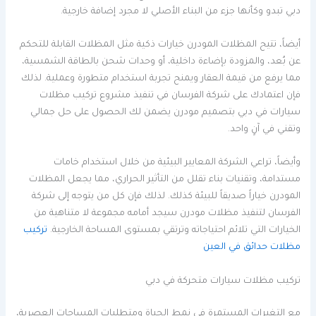
دبي تبدو وكأنها جزء من البناء الأصلي لا مجرد إضافة خارجية.
أيضاً، تتيح المظلات المودرن خيارات ذكية مثل المظلات القابلة للتحكم
عن بُعد، والمزودة بإضاءة داخلية، أو وحدات شحن بالطاقة الشمسية،
مما يرفع من قيمة العقار ويمنح تجربة استخدام متطورة وعملية. لذلك
فإن اعتمادك على شركة الفرسان في تنفيذ مشروع تركيب مظلات
سيارات في دبي بتصميم مودرن يضمن لك الحصول على حل جمالي
وتقني في آنٍ واحد.
وأيضاً، تراعي الشركة المعايير البيئية من خلال استخدام خامات
مستدامة، وتقنيات بناء تقلل من التأثير الحراري، مما يجعل المظلات
المودرن خياراً صديقاً للبيئة كذلك. لذلك فإن كل من يتوجه إلى شركة
الفرسان لتنفيذ مظلات مودرن سيجد أمامه مجموعة لا متناهية من
الخيارات التي تلائم احتياجاته وترتقي بمستوى المساحة الخارجية.
تركيب
مظلات حدائق في العين
تركيب مظلات سيارات متحركة في دبي
مع التغيرات المستمرة في نمط الحياة ومتطلبات المساحات العصرية،