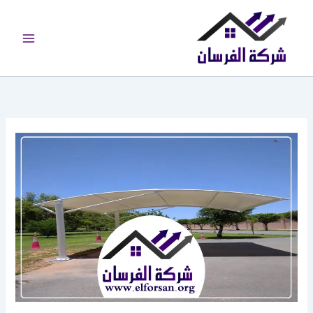
خطي
لى
لمحتوى