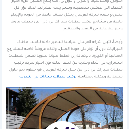
المودرن والكلاسيك والعربي والأوروبي، مما يمنح العميل حرية اختيار
المظلة التي تعكس شخصيته وتلائم بيئته العمرانية. لذلك فإن كل
مشروع تنفذه شركة الفرسان يحمل بصمة خاصة من الجودة والإبداع،
خاصة في مشاريع تركيب مظلات سيارات في دبي التي تتطلب مرونة
واحترافية عالية في التنفيذ والتصميم.
وأيضاً، تتبنى شركة الفرسان سياسة تسعير عادلة تناسب مختلف
الميزانيات دون أن تؤثر على جودة العمل، وتقدّم عروضاً خاصة للمشاريع
الجماعية أو الكبيرة، بالإضافة إلى خطط صيانة سنوية تضمن للمظلات
استمرارية في الأداء وحماية من التلف. لذلك فإن اختيار شركة تركيب
مظلات سيارات في دبي من خلال شركة الفرسان هو خطوة نحو حلول
مستدامة وعملية ومتكاملة.
تركيب مظلات سيارات في الشارقة