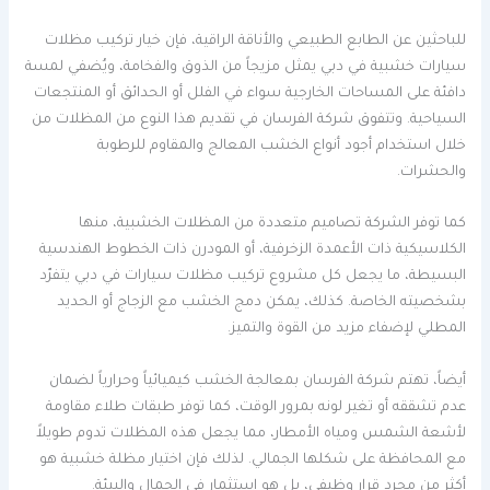
للباحثين عن الطابع الطبيعي والأناقة الراقية، فإن خيار تركيب مظلات
سيارات خشبية في دبي يمثل مزيجاً من الذوق والفخامة، ويُضفي لمسة
دافئة على المساحات الخارجية سواء في الفلل أو الحدائق أو المنتجعات
السياحية. وتتفوق شركة الفرسان في تقديم هذا النوع من المظلات من
خلال استخدام أجود أنواع الخشب المعالج والمقاوم للرطوبة
والحشرات.
كما توفر الشركة تصاميم متعددة من المظلات الخشبية، منها
الكلاسيكية ذات الأعمدة الزخرفية، أو المودرن ذات الخطوط الهندسية
البسيطة، ما يجعل كل مشروع تركيب مظلات سيارات في دبي يتفرّد
بشخصيته الخاصة. كذلك، يمكن دمج الخشب مع الزجاج أو الحديد
المطلي لإضفاء مزيد من القوة والتميز.
أيضاً، تهتم شركة الفرسان بمعالجة الخشب كيميائياً وحرارياً لضمان
عدم تشققه أو تغير لونه بمرور الوقت، كما توفر طبقات طلاء مقاومة
لأشعة الشمس ومياه الأمطار، مما يجعل هذه المظلات تدوم طويلاً
مع المحافظة على شكلها الجمالي. لذلك فإن اختيار مظلة خشبية هو
أكثر من مجرد قرار وظيفي، بل هو استثمار في الجمال والبيئة.