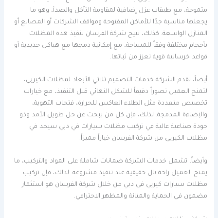
متموجة، مع طبقات عزل إضافية لمقاومة التآكل والصدأ، وهو ما
يجعلها مناسبة جدًا للأماكن المفتوحة ومواقف الشركات أو المصانع أو
المنازل الواسعة. كذلك، تتيح شركة الفرسان تنفيذ هذه المظلات
بأحجام مختلفة وفقاً للمساحة، مع إمكانية دمجها مع هياكل حديدية أو
قواعد خرسانية قوية تعزز من ثباتها.
أيضاً، تقدم الشركة خدمات التصميم ثلاثي الأبعاد لمظلات الكيربي،
لتمنح العميل تصوراً دقيقاً للشكل النهائي قبل التنفيذ، مع خيارات
تخصيص متعددة مثل الطلاء العاكس للحرارة، فتحات التهوية،
والإضاءة المدمجة. لذلك، فإن كل من يبحث عن حل طويل الأمد وذو
جودة صناعية عالية في تركيب مظلات سيارات في دبي سيجد في
مظلات الكيربي من شركة الفرسان خياراً مميزاً.
وأيضاً، تشمل خدمات الشركة ضمانات شاملة على المواد والتركيب، ما
يمنح العميل راحة بال حقيقية عند تنفيذ مشروعه. لذلك، فإن تركيب
مظلات سيارات كيربي في دبي من خلال شركة الفرسان هو استثمار
مضمون في الحماية والمتانة والمظهر الاحترافي.