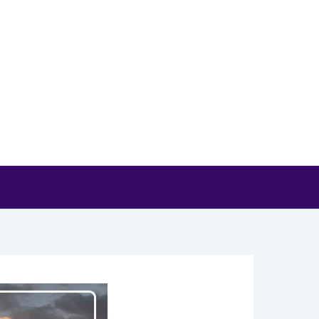
خطي
لى
لمحتوى