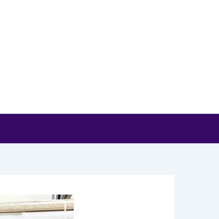
خطي
لى
لمحتوى