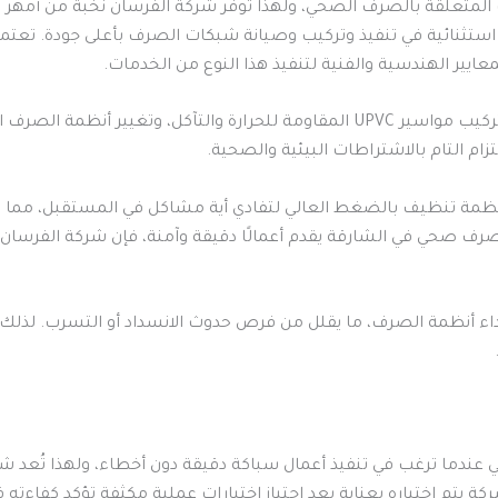
 المتعلقة بالصرف الصحي، ولهذا توفر شركة الفرسان نخبة من أمهر 
تثنائية في تنفيذ وتركيب وصيانة شبكات الصرف بأعلى جودة. تعتم
يير الهندسية والفنية لتنفيذ هذا النوع من الخدمات.
كما توفر شركة الفرسان خدمة تسليك المجاري، تركيب مواسير UPVC المقاومة للحرارة 
تزام التام بالاشتراطات البيئية والصحية.
ظمة تنظيف بالضغط العالي لتفادي أية مشاكل في المستقبل، مما يت
رف صحي في الشارقة يقدم أعمالًا دقيقة وآمنة، فإن شركة الفرسان 
أداء أنظمة الصرف، ما يقلل من فرص حدوث الانسداد أو التسرب. لذلك
 عندما ترغب في تنفيذ أعمال سباكة دقيقة دون أخطاء، ولهذا تُعد 
تم اختياره بعناية بعد اجتياز اختبارات عملية مكثفة تؤكد كفاءته 