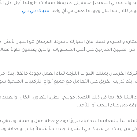
عيد والدقة في التنفيذ، إضافة إلى تقديمها ضمانات طويلة الأجل على الأ
 لك راحة البال وجودة العمل في آنٍ واحد.
سباك في دبي
ارة والخبرة والدقة، فإن اختيارك لـ شركة الفرسان هو الخيار الأمثل
ن الفنيين المدربين على أعلى المستويات، والذين يقدمون حلولاً فع
لفرسان يمتلك الأدوات اللازمة لأداء العمل بجودة فائقة، بدءًا من م
تم تدريب الفريق على التعامل مع جميع أنواع التركيبات الصحية سواء
 الشارقة، بما في ذلك النهدة، مويلح، الطي، التعاون، الخان، والعديد
 دون عناء البحث أو التأخير.
ملة تبدأ بالمعاينة المجانية، مرورًا بوضع خطة عمل واضحة، وتنتهي ب
ل من يبحث عن سباك في الشارقة يقدم حلاً شاملاً يلائم توقعاته وميز