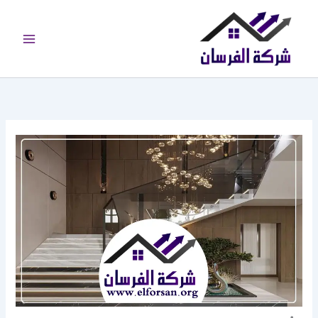
خطي
لى
لمحتوى