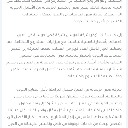
المحيط، وهو أمر بالغ الأهمية في المشاريع التي تتطلب المحافظة على
البنية التحتية. لذلك، يُعتبر قص وتكسير الخرسانة من الأعمال الحيوية
التي تنفذها شركة قص الخرسانة في العين لضمان استمرارية
المشاريع بأعلى معايير الجودة.
إلى جانب ذلك، توفر شركة الفرسان شركة قص خرسانة في العين
خدماتها بأسعار تنافسية تتناسب مع ميزانيات المشاريع المختلفة، مما
يجعلها الخيار الأمثل لعدد كبير من العملاء. تهدف الشركة إلى تقديم
خدمة عالية الجودة بأسعار مناسبة، دون المساومة على مستوى
الكفاءة والأمان. أيضًا، تحرص شركة قص الخرسانة في العين على تقديم
استشارات فنية مجانية لعملائها لتحديد أفضل الطرق لتنفيذ العمل
وفقًا لطبيعة المشروع واحتياجاته.
شركة قص خرسانة في العين بفضل التزامها بأعلى معايير الجودة
والسلامة، أصبحت شركة الفرسان شريكًا موثوقًا به في مجال قص
وتكسير الخرسانة في العين. كما تسعى الشركة إلى تقديم حلول
متكاملة تلبي احتياجات المشاريع بشكل فعّال وآمن. لذلك، فإن خبرتها
الممتدة وسجلها المتميز في إنجاز المشاريع يجعلها الخيار الأفضل لأي
شخص يبحث عن خدمات موثوقة في قص وتكسير الخرسانة في العين.