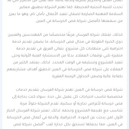
أعمال القص والتخريم بسرعة وبدقة عالية، مما يقلل من الأضرار التي قد
تحدث للبنية التحتية المحيطة. كما تهتم الشركة بتطبيق معايير
السلامة المهنية الصارمة لضمان تنفيذ الأعمال بأمان تام، وهو ما يعزز
من سمعتها كأفضل شركة قص الخرسانة في العين.
كذلك، تمتلك شركة الفرسان فريقًا متخصصًا من المهندسين والفنيين
ذوي الخبرة الطويلة في مجال قص الخرسانة، ما يضمن تقديم خدمة
احترافية تلبي متطلبات كل مشروع. يتفانى الفريق في تقديم خدمة
متميزة تلبي توقعات العملاء، بدءًا من الاستشارة الفنية الأولية وحتى
تنفيذ المشروع وتسليمه في الوقت المحدد. لذلك، يعتمد الكثير من
العملاء على شركة قص الخرسانة في العين لتحقيق أهداف مشاريعهم
بكفاءة عالية وضمن الجداول الزمنية المقررة.
شركة قص خرسانة في العين تهتم شركة الفرسان بتقديم خدمات
مخصصة تناسب احتياجات كل عميل على حدة. سواء كنت بحاجة إلى
قص خرسانة لأغراض تجارية أو سكنية، تقدم الشركة حلولاً مرنة
تتناسب مع طبيعة المشروع وحجمه. لذلك، تعتبر شركة الفرسان الخيار
الأول لمن يبحث عن الجودة، الاحترافية، والدقة في أعمال قص الخرسانة
في العين، مما يجعلها تستحق بكل جدارة لقب “أفضل شركة قص