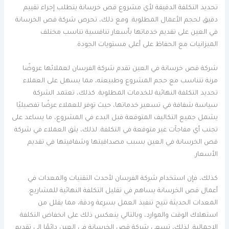
تحديد التكلفة الدقيقة لأي مشروع قص خرسانة يتطلب إجراء تقييم
دقيق لحجم الأعمال المطلوبة. ومع ذلك، تحرص شركة قص الخرسانة
في العين على تقديم خدماتها بأسعار تنافسية تناسب مختلف
الميزانيات مع الحفاظ على أعلى مستويات الجودة.
شركة قص خرسانة في العين تقدم شركة الفرسان لعملائها عروضًا
مرنة تتناسب مع حجم المشروع وطبيعته، مما يسهل على العملاء
تحديد التكلفة النهائية للخدمات المطلوبة. كذلك، تعتمد الشركة
سياسة شفافة في تسعير خدماتها، حيث توفر للعملاء عرضًا تفصيليًا
يشمل جميع التكاليف المتوقعة قبل البدء في المشروع، ما يساعد على
تجنب أي مفاجآت غير متوقعة في التكلفة. لذلك، يثق العملاء في شركة
قص الخرسانة في العين بسبب مصداقيتها وشفافيتها في تقديم
الأسعار.
كذلك، فإن استخدام شركة الفرسان لأحدث التقنيات والمعدات في
أعمال قص الخرسانة يساهم في تقليل التكلفة النهائية للمشاريع.
المعدات الحديثة تتيح تنفيذ العمل بسرعة ودقة، مما يقلل من
استهلاك الوقت والموارد، وبالتالي ينعكس ذلك على انخفاض التكلفة
الإجمالية. لذلك، تسعى شركة قص الخرسانة في العين دائمًا إلى تقديم