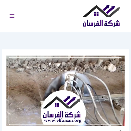
خطي
لى
لمحتوى