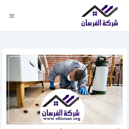
خطي
لى
لمحتوى